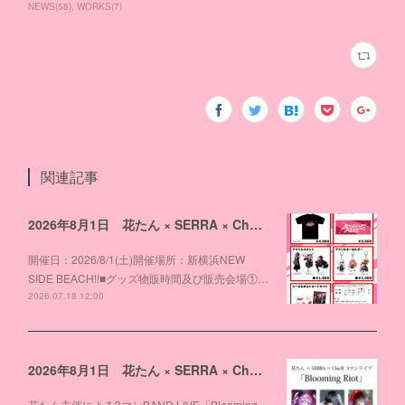
NEWS
(
56
)
WORKS
(
7
)
関連記事
2026年8月1日 花たん × SERRA × Cha'R 3マンライブ「Blooming Riot」物販のお知らせ
開催日：2026/8/1(土)開催場所：新横浜NEW
SIDE BEACH!!■グッズ物販時間及び販売会場①…
2026.07.18 12:00
2026年8月1日 花たん × SERRA × Cha'R 3マンライブ「Blooming Riot」開催！
花たん主催による3マンBAND LIVE「Blooming