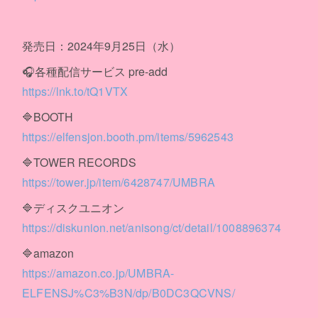
発売日：2024年9月25日（水）
🎧各種配信サービス pre-add
https://lnk.to/tQ1VTX
🔷BOOTH
https://elfensjon.booth.pm/items/5962543
🔷TOWER RECORDS
https://tower.jp/item/6428747/UMBRA
🔷ディスクユニオン
https://diskunion.net/anisong/ct/detail/1008896374
🔷amazon
https://amazon.co.jp/UMBRA-
ELFENSJ%C3%B3N/dp/B0DC3QCVNS/