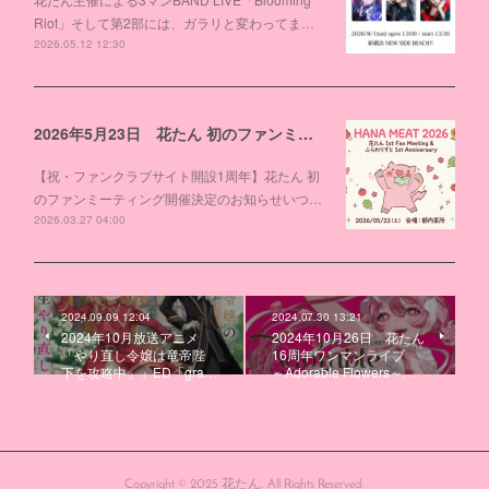
Riot」そして第2部には、ガラリと変わってま…
2026.05.12 12:30
2026年5月23日 花たん 初のファンミーティング開催決定
【祝・ファンクラブサイト開設1周年】花たん 初
のファンミーティング開催決定のお知らせいつ…
2026.03.27 04:00
2024.09.09 12:04
2024.07.30 13:21
2024年10月放送アニメ
2024年10月26日 花たん
「やり直し令嬢は竜帝陛
16周年ワンマンライブ
下を攻略中」」ED「gra…
～Adorable Flowers～…
Copyright © 2025 花たん. All Rights Reserved.