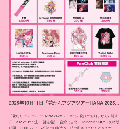
2025年10月11日「花たんアジアツアーHANA 2025~in 台北 produce by PARTY SIGNAL!!」物販のお知らせ
「花たんアジアツアーHANA 2025～in 台北」物販のお知らせです開催
日：2025/10/11(土） 開催場所：台湾（台北）Corner MAX■グッズ物販
時間：11:00～20:30※公演中は販売を一時中断させていただきます。…