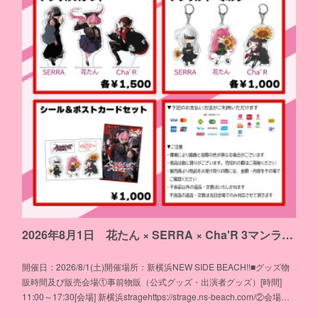
2026年8月1日 花たん × SERRA × Cha'R 3マンライブ「Blooming Riot」物販のお知らせ
開催日：2026/8/1(土)開催場所：新横浜NEW SIDE BEACH!!■グッズ物
販時間及び販売会場①事前物販（公式グッズ・出演者グッズ）[時間]
11:00～17:30[会場] 新横浜stragehttps://strage.ns-beach.com/②会場…