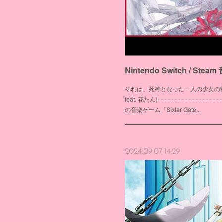
それは、死神となった一人の少女の物語。✦ Ne
feat. 花たん)- - - - - - - - - - - - - -
の音楽ゲーム「Sixtar Gate...
2024.09.07 14:29