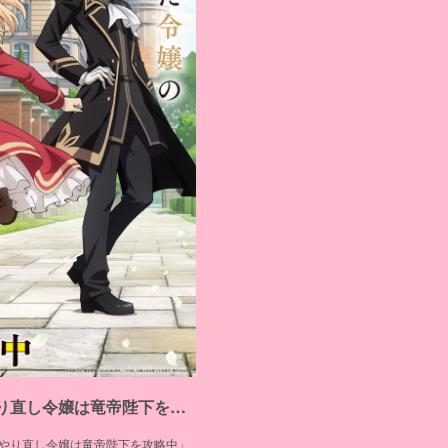
2024年10月放送アニメ「やり直し令嬢は竜帝陛下を攻略中」」ED「gradation」
メ「#やり直し令嬢は竜帝陛下を攻略中」