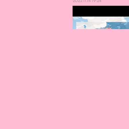
2022.11.14 19:24
TVアニメ「転生王女と天才令嬢の魔
ル」 発売決定！◆TVアニメ「転生
ングテーマシングル歌：花たん作詞・作編