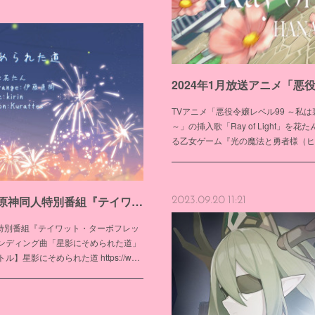
TVアニメ「悪役令嬢レベル99 ～私
～」の挿入歌「Ray of Light」
る乙女ゲーム『光の魔法と勇者様（ヒ
「HoYoFair2024 年越し・原神同人特別番組『テイワット・ターボフレックス：テールライトの軌跡』」のED曲「星影にそめられた道」
2023.09.20 11:21
神同人特別番組『テイワット・ターボフレッ
ンディング曲「星影にそめられた道」
星影にそめられた道 https://w…