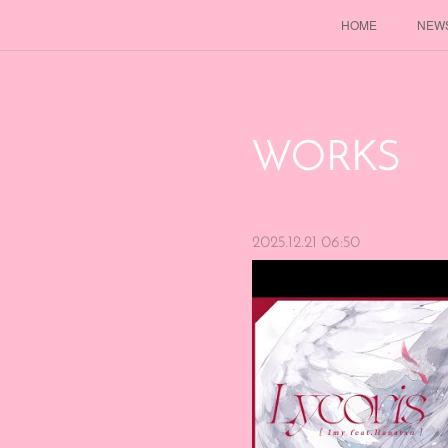
HOME
NEW
WORKS
2025.12.21 06:50