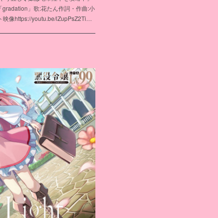
adation」歌:花たん作詞・作曲:小
ps://youtu.be/lZupPsZ2Ti…