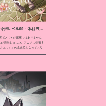
2024年1月放送アニメ「悪役令嬢レベル99 ～私は裏ボスですが魔王ではありません～」挿入歌「Ray of Light」
は裏ボスですが魔王ではありません
を花たんが担当しました。アニメに登場す
カユウ）』の主題歌となっており…