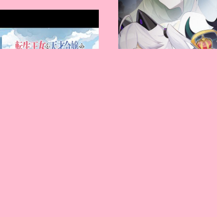
2023年1月放送アニメ「転生王女と天才令嬢の魔法革命」 主題歌シングル「アルカンシエル」発売決定！
法革命」OPシングル 「アルカンシェ
王女と天才令嬢の魔法革命」オープニ
曲：doriko 01. アルカンシ…