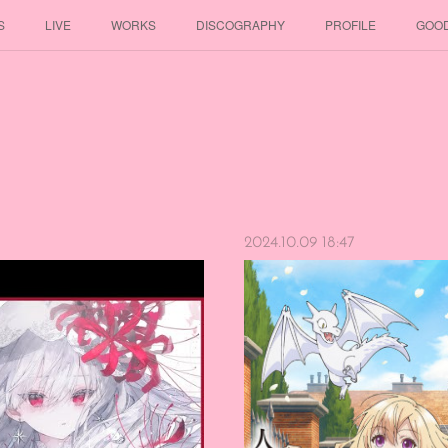
S
LIVE
WORKS
DISCOGRAPHY
PROFILE
GOO
2024.10.09 18:47