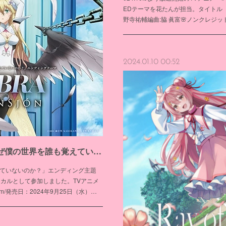
EDテーマを花たんが担当。タイトル「gr
野寺祐輔編曲:脇 眞富🌸ノンクレジット映像htt
2024.01.10 00:52
2024年7月放送アニメ「なぜ僕の世界を誰も覚えていないのか？」ED ELFENSJóN「UMBRA」
えていないのか？」エンディング主題
ボーカルとして参加しました。TVアニメ
u.com/発売日：2024年9月25日（水）…