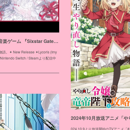
Nintendo Switch / Steam 音楽ゲーム 『Sixstar Gate: STARGAZER』収録楽曲『Lycoris』
w Release ✦Lycoris (Imy
 - - - - -Nintendo Switch / Steamより配信中
024.10.9より放送開始のTVアニ