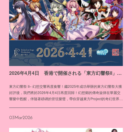
2026年4月4日 香港で開催される「東方幻響祭Ⅱ」に出演
東方幻響祭 II– 幻想交響再度奏響！繼2025年成功舉辦的東方幻響祭大獲
好評後，我們將於2026年4月4日再度回歸！幻想鄉的傳奇旋律在華麗交
響樂中甦醒，伴隨著磅礡的管弦樂聲，帶你穿越東方Project的奇幻世界…
03
Mar
2026