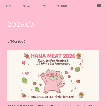
HOME
NEWS
LIVE
WORKS
DISCOGRAPHY
PROFILE
GOODS
FANCLUB
2026
.
03
27
Mar
2026