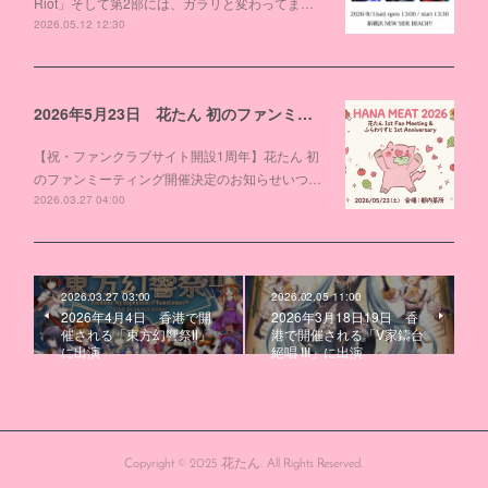
Riot」そして第2部には、ガラリと変わってま…
2026.05.12 12:30
2026年5月23日 花たん 初のファンミーティング開催決定
【祝・ファンクラブサイト開設1周年】花たん 初
のファンミーティング開催決定のお知らせいつ…
2026.03.27 04:00
2026.03.27 03:00
2026.02.05 11:00
2026年4月4日 香港で開
2026年3月18日19日 香
催される「東方幻響祭Ⅱ」
港で開催される「V家鑄台
に出演
絕唱 III」に出演
Copyright © 2025 花たん. All Rights Reserved.