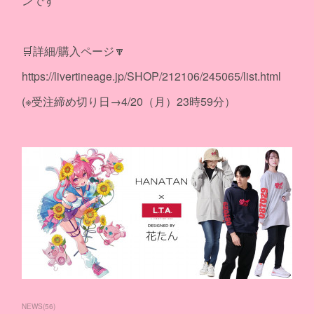
ンです
🛒詳細/購入ページ🔽
https://livertineage.jp/SHOP/212106/245065/list.html
(※受注締め切り日→4/20（月）23時59分）
NEWS
(
56
)