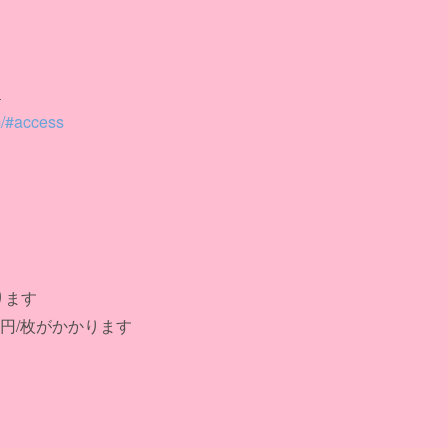
１
m/#access
ります
0円/枚がかかります