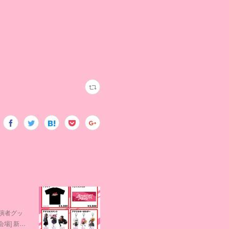
出演者グッ
[会場] 新…