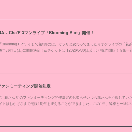
A × Cha'R 3マンライブ「Blooming Riot」開催！
E「Blooming Riot」そして第2部には、ガラリと変わってまったりオケライブの「花
8月1日(土)に開催決定！🎫チケットは【2026/5/30(土)】より販売開始！🎸第一部
初のファンミーティング開催決定
年】花たん 初のファンミーティング開催決定のお知らせいつも花たんを応援してい
イトはおかげさまで開設1周年を迎えることができました。この1年、皆様と一緒に