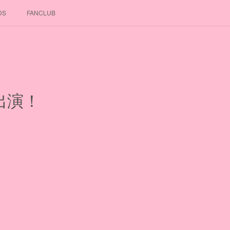
DS
FANCLUB
」出演！