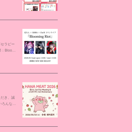
茶セラピー
：Bloo…
ただき、誠
いろんな…