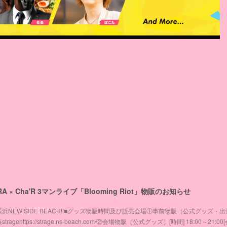
RA × Cha'R 3マンライブ「Blooming Riot」物販のお知らせ
：新横浜NEW SIDE BEACH!!■グッズ物販時間及び販売会場①事前物販（公式グッズ・
stragehttps://strage.ns-beach.com/②会場物販（公式グッズ）[時間] 18:00～21:00