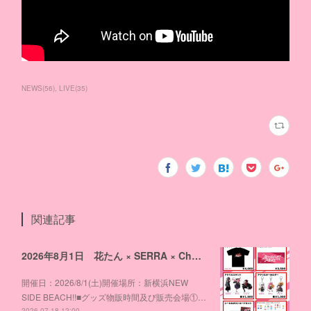
NEWS
(
56
)
LIVE
(
35
)
関連記事
2026年8月1日 花たん × SERRA × Cha'R 3マンライブ「Blooming Riot」物販のお知らせ
開催日：2026/8/1(土)開催場所：新横浜NEW
SIDE BEACH!!■グッズ物販時間及び販売会場①…
2026.07.18 12:00