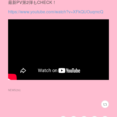
最新PV第2弾もCHECK！
https://www.youtube.com/watch?v=XFkQUOuqmcQ
NEWS
(
56
)