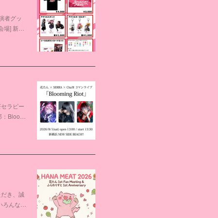
出演者グッ
[会場] 新…
茶セラピー
：Bloo…
ただき、誠
いろんな…