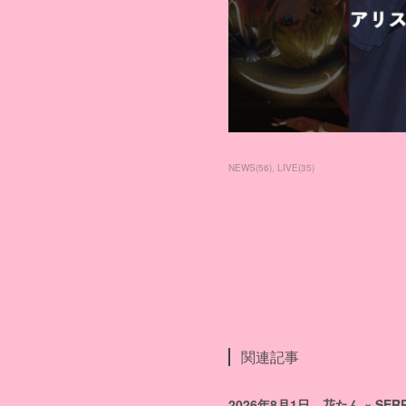
NEWS
(
56
)
LIVE
(
35
)
関連記事
2026年8月1日 花たん × SER