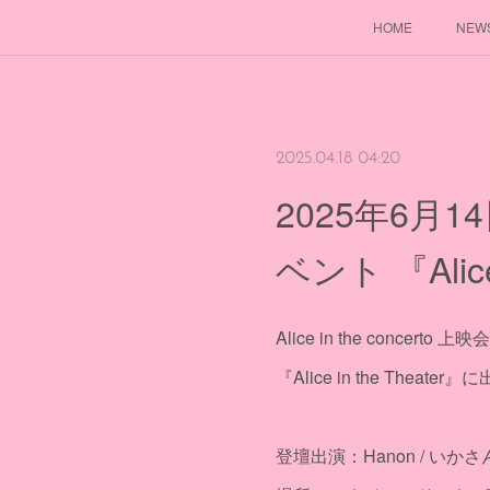
HOME
NEW
2025.04.18 04:20
2025年6月14
ベント 『Alice
Alice in the concer
『Alice in the Theate
登壇出演：Hanon / いかさ