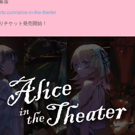
幕張
rto.com/alice-in-the-therter
りチケット発売開始！