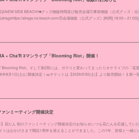
：新横浜NEW SIDE BEACH!!■グッズ物販時間及び販売会場①事前物販（公式グッズ・
stragehttps://strage.ns-beach.com/②会場物販（公式グッズ）[時間] 18:00～21:00
A × Cha'R 3マンライブ「Blooming Riot」開催！
E「Blooming Riot」そして第2部には、ガラリと変わってまったりオケライブの「花
8月1日(土)に開催決定！🎫チケットは【2026/5/30(土)】より販売開始！🎸第一部
初のファンミーティング開催決定
年】花たん 初のファンミーティング開催決定のお知らせいつも花たんを応援してい
イトはおかげさまで開設1周年を迎えることができました。この1年、皆様と一緒に