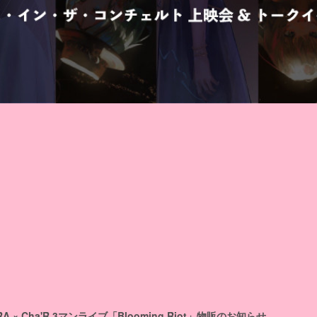
RA × Cha'R 3マンライブ「Blooming Riot」物販のお知らせ