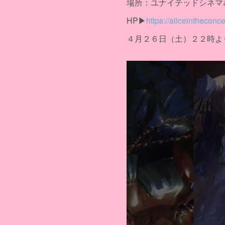
場所：ユナイテッドシネマ
HP▶
https://aliceintheconce
４月２６日（土）２２時よ